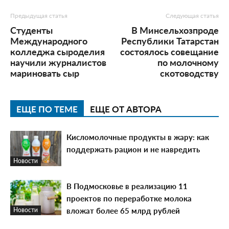
Предыдущая статья
Следующая статья
Студенты
В Минсельхозпроде
Международного
Республики Татарстан
колледжа сыроделия
состоялось совещание
научили журналистов
по молочному
мариновать сыр
скотоводству
ЕЩЕ ПО ТЕМЕ
ЕЩЕ ОТ АВТОРА
Кисломолочные продукты в жару: как
поддержать рацион и не навредить
Новости
В Подмосковье в реализацию 11
проектов по переработке молока
вложат более 65 млрд рублей
Новости