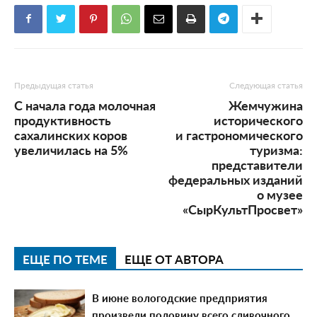
Предыдущая статья
Следующая статья
С начала года молочная
Жемчужина
продуктивность
исторического
сахалинских коров
и гастрономического
увеличилась на 5%
туризма:
представители
федеральных изданий
о музее
«СырКультПросвет»
ЕЩЕ ПО ТЕМЕ
ЕЩЕ ОТ АВТОРА
В июне вологодские предприятия
произвели половину всего сливочного