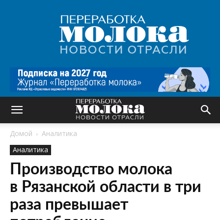
Переработка
молока
|
Новости
отрасли
Домой
Аналитика
Аналитика
Производство молока
в Рязанской области в три
раза превышает