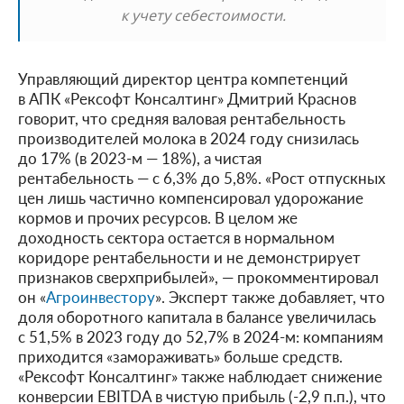
к учету себестоимости.
Управляющий директор центра компетенций
в АПК «Рексофт Консалтинг» Дмитрий Краснов
говорит, что средняя валовая рентабельность
производителей молока в 2024 году снизилась
до 17% (в 2023-м — 18%), а чистая
рентабельность — с 6,3% до 5,8%. «Рост отпускных
цен лишь частично компенсировал удорожание
кормов и прочих ресурсов. В целом же
доходность сектора остается в нормальном
коридоре рентабельности и не демонстрирует
признаков сверхприбылей», — прокомментировал
он «
Агроинвестору
». Эксперт также добавляет, что
доля оборотного капитала в балансе увеличилась
с 51,5% в 2023 году до 52,7% в 2024-м: компаниям
приходится «замораживать» больше средств.
«Рексофт Консалтинг» также наблюдает снижение
конверсии EBITDA в чистую прибыль (-2,9 п.п.), что