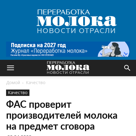
Переработка
молока
|
Новости
отрасли
Домой
Качество
Качество
ФАС проверит
производителей молока
на предмет сговора