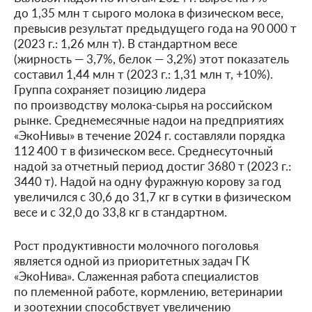
до 1,35 млн т сырого молока в физическом весе,
превысив результат предыдущего года на 90 000 т
(2023 г.: 1,26 млн т). В стандартном весе
(жирность — 3,7%, белок — 3,2%) этот показатель
составил 1,44 млн т (2023 г.: 1,31 млн т, +10%).
Группа сохраняет позицию лидера
по производству молока-сырья на российском
рынке. Среднемесячные надои на предприятиях
«ЭкоНивы» в течение 2024 г. составляли порядка
112 400 т в физическом весе. Среднесуточный
надой за отчетный период достиг 3680 т (2023 г.:
3440 т). Надой на одну фуражную корову за год
увеличился с 30,6 до 31,7 кг в сутки в физическом
весе и с 32,0 до 33,8 кг в стандартном.
Рост продуктивности молочного поголовья
является одной из приоритетных задач ГК
«ЭкоНива». Слаженная работа специалистов
по племенной работе, кормлению, ветеринарии
и зоотехнии способствует увеличению