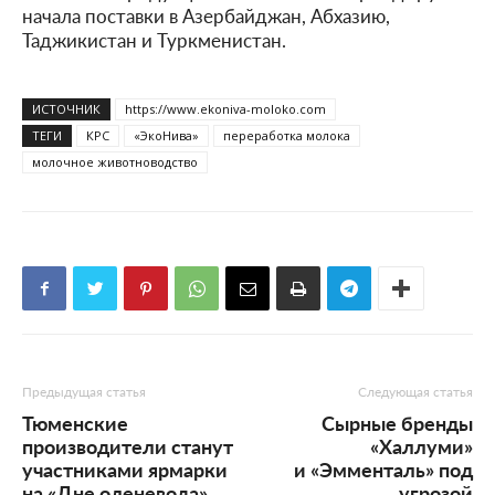
начала поставки в Азербайджан, Абхазию,
Таджикистан и Туркменистан.
ИСТОЧНИК
https://www.ekoniva-moloko.com
ТЕГИ
КРС
«ЭкоНива»
переработка молока
молочное животноводство
Предыдущая статья
Следующая статья
Тюменские
Сырные бренды
производители станут
«Халлуми»
участниками ярмарки
и «Эмменталь» под
на «Дне оленевода»
угрозой