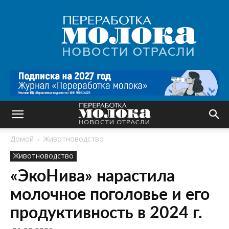
Переработка
молока
|
Новости
отрасли
Домой
Животноводство
Животноводство
«ЭкоНива» нарастила
молочное поголовье и его
продуктивность в 2024 г.