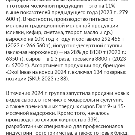
т готовой молочной продукции — это на 11%
выше показателей предыдущего года (2023 г.: 279
600 т). В частности, производство питьевого
молока и традиционной молочной продукции
(сливки, кефир, сметана, творог, масло и др.)
выросло на 10% год к году и составило 292 455 т
(2023 г.: 266 560 т), йогуртно-десертной группы
(включая мороженое) — на 28% до 8130 т (2023 г.:
6350 т), сыров — в 1,3 раза, превысив 8800 т (2023
г.: 6700 т). Ассортимент продукции под брендом
«ЭкоНива» на конец 2024 г. включал 134 товарные
позиции (SKU; 2023 г.: 88).
В течение 2024 г. группа запустила продажи новых
видов сыров, в том числе моцареллы и сулугуни,
а также премиальных твердых сыров Dürr 9- и 15-
месячной выдержки. Кроме того, началось
производство сливок жирностью 33%,
разработанных специально для профессионалов
индустрии гостеприимства, а также готовых блюд,