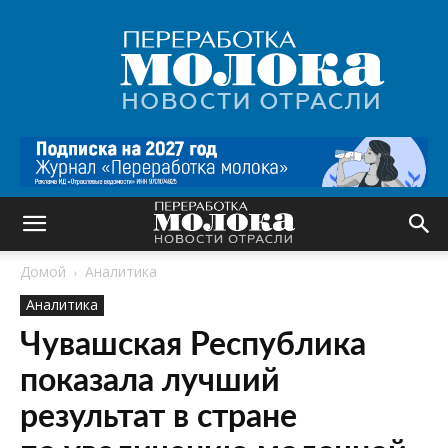
Переработка
молока
|
Новости
отрасли
Домой
Аналитика
Аналитика
Чувашская Республика
показала лучший
результат в стране