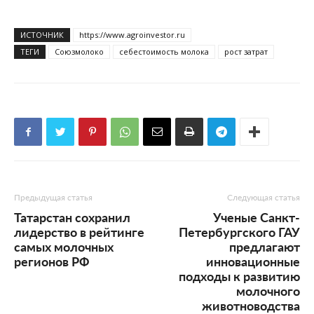
ИСТОЧНИК
https://www.agroinvestor.ru
ТЕГИ
Союзмолоко
себестоимость молока
рост затрат
Предыдущая статья
Следующая статья
Татарстан сохранил
Ученые Санкт-
лидерство в рейтинге
Петербургского ГАУ
самых молочных
предлагают
регионов РФ
инновационные
подходы к развитию
молочного
животноводства