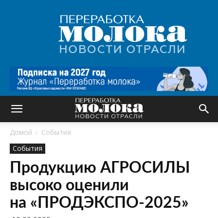
Переработка
молока
|
Новости
отрасли
Домой
События
События
Продукцию АГРОСИЛЫ
высоко оценили
на «ПРОДЭКСПО-2025»