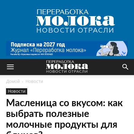
Переработка
молока
|
Новости
отрасли
Домой
Новости
Новости
Масленица со вкусом: как
выбрать полезные
молочные продукты для