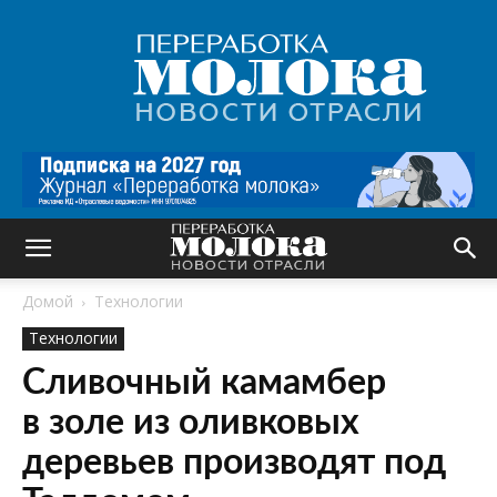
Переработка
молока
|
Новости
отрасли
Домой
Технологии
Технологии
Сливочный камамбер
в золе из оливковых
деревьев производят под