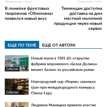
Предыдущая статья
Следующая статья
В линейке фруктовых
Тюменцам доступна
творожков «Обнимама»
доставка на дом
появился новый вкус
местной молочной
продукции через новый
сервис
ЕЩЕ ПО ТЕМЕ
ЕЩЕ ОТ АВТОРА
Новый игрок в ТОП-20: открытие
фабрики мороженого «Белая Долина»
меняет баланс на российском рынке
События
Новгородский сыр «Рюрик» завоевал
гран-при международного конкурса
Cheese Expo
События
Людмила Маницкая приняла участие