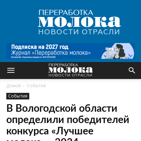
Переработка
молока
|
Новости
отрасли
Домой
События
События
В Вологодской области
определили победителей
конкурса «Лучшее