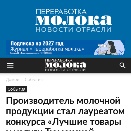
Переработка
молока
|
Новости
отрасли
Домой
События
События
Производитель молочной
продукции стал лауреатом
конкурса «Лучшие товары