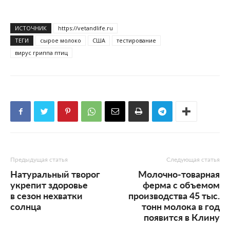
ИСТОЧНИК
https://vetandlife.ru
ТЕГИ
сырое молоко
США
тестирование
вирус гриппа птиц
Предыдущая статья
Следующая статья
Натуральный творог
Молочно-товарная
укрепит здоровье
ферма с объемом
в сезон нехватки
производства 45 тыс.
солнца
тонн молока в год
появится в Клину