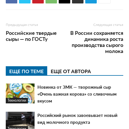
Предыдущая статья
Следующая статья
Российские твердые
В России сохраняется
сыры — по ГОСТу
динамика роста
производства сырого
молока
ЕЩЕ ПО ТЕМЕ
ЕЩЕ ОТ АВТОРА
Новинка от ЗМК — творожный сыр
«Очень важная корова» со сливочным
вкусом
Технологии
Российский рынок завоевывает новый
вид молочного продукта
Технологии