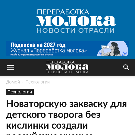
Переработка
молока
|
Новости
отрасли
Домой
Технологии
Технологии
Новаторскую закваску для
детского творога без
кислинки создали