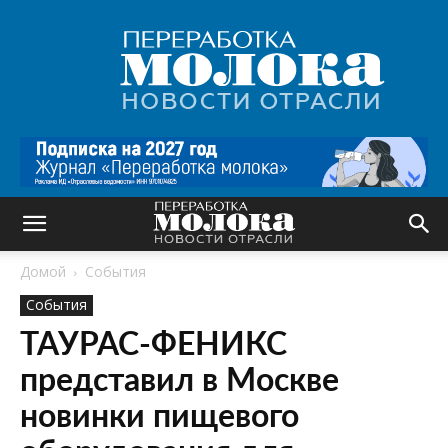
Переработка
молока
|
Новости
отрасли
Домой
События
События
ТАУРАС-ФЕНИКС
представил в Москве
новинки пищевого