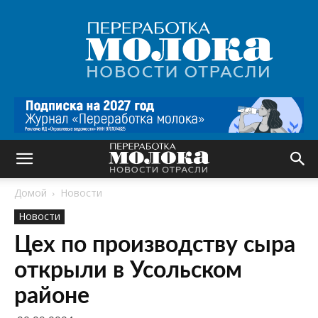
Переработка
молока
|
Новости
отрасли
Домой
Новости
Новости
Цех по производству сыра
открыли в Усольском
районе