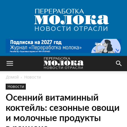
Переработка
молока
|
Новости
отрасли
Домой
Новости
Новости
Осенний витаминный
коктейль: сезонные овощи
и молочные продукты