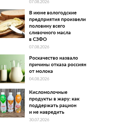
07.08.2026
В июне вологодские
предприятия произвели
половину всего
сливочного масла
в СЗФО
07.08.2026
Роскачество назвало
причины отказа россиян
от молока
04.08.2026
Кисломолочные
продукты в жару: как
поддержать рацион
и не навредить
30.07.2026