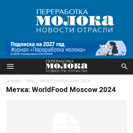
Переработка
молока
|
Новости
отрасли
Домой
Теги
WorldFood Moscow 2024
Метка: WorldFood Moscow 2024