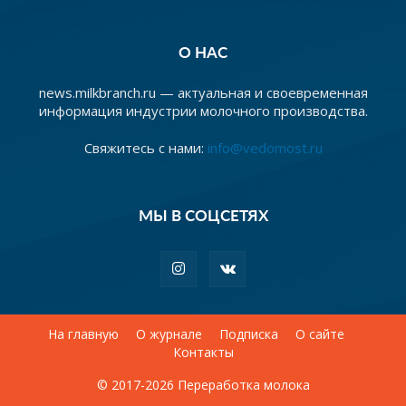
О НАС
news.milkbranch.ru — актуальная и своевременная
информация индустрии молочного производства.
Свяжитесь с нами:
info@vedomost.ru
МЫ В СОЦСЕТЯХ
На главную
О журнале
Подписка
О сайте
Контакты
© 2017-2026 Переработка молока