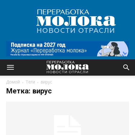
Переработка
молока
|
Новости
отрасли
Домой
Теги
вирус
Метка: вирус