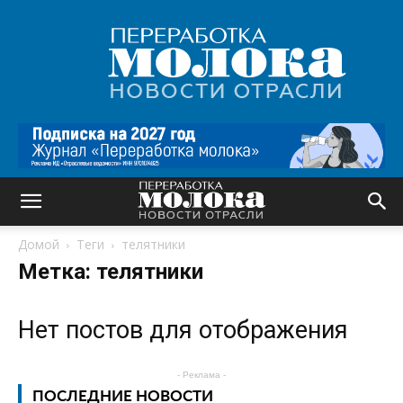
Переработка
молока
|
Новости
отрасли
Домой
Теги
телятники
Метка: телятники
Нет постов для отображения
- Реклама -
ПОСЛЕДНИЕ НОВОСТИ