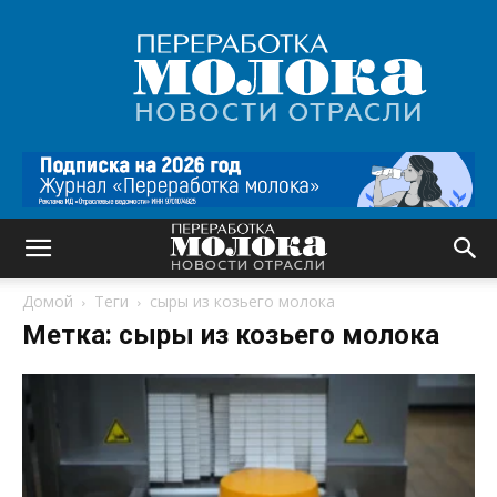
Переработка
молока
|
Новости
отрасли
Домой
Теги
сыры из козьего молока
Метка: сыры из козьего молока