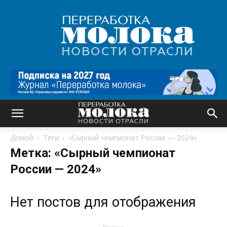
Переработка
молока
|
Новости
отрасли
Домой
Теги
«Сырный чемпионат России — 2024»
Метка: «Сырный чемпионат
России — 2024»
Нет постов для отображения