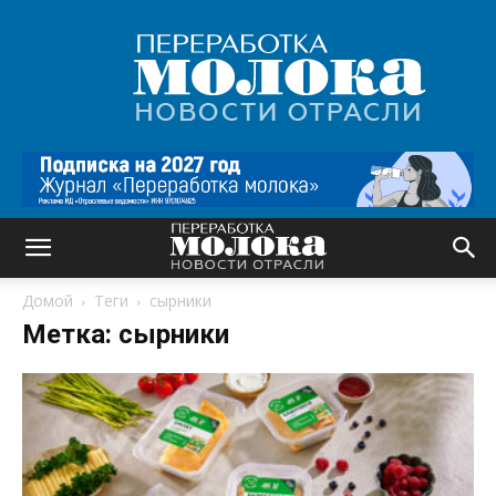
Переработка
молока
|
Новости
отрасли
Домой
Теги
сырники
Метка: сырники