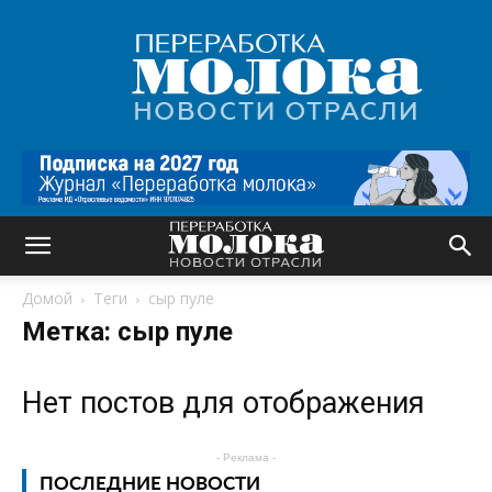
Переработка
молока
|
Новости
отрасли
Домой
Теги
сыр пуле
Метка: сыр пуле
Нет постов для отображения
- Реклама -
ПОСЛЕДНИЕ НОВОСТИ