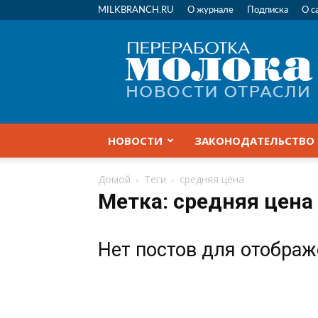
MILKBRANCH.RU
О журнале
Подписка
О с
Переработка
молока
|
Новости
отрасли
НОВОСТИ
ЗАКОНОДАТЕЛЬСТВО
Домой
Теги
средняя цена
Метка: средняя цена
Нет постов для отобра