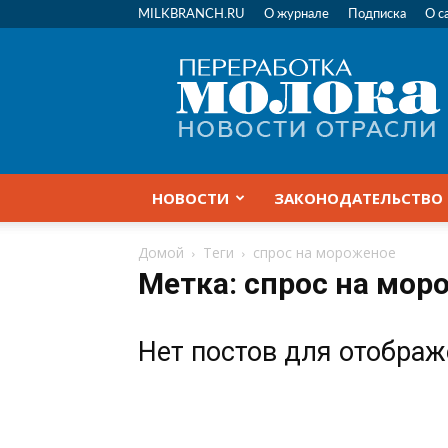
MILKBRANCH.RU
О журнале
Подписка
О с
Переработка
молока
|
Новости
отрасли
НОВОСТИ
ЗАКОНОДАТЕЛЬСТВО
Домой
Теги
спрос на мороженое
Метка: спрос на мор
Нет постов для отобра