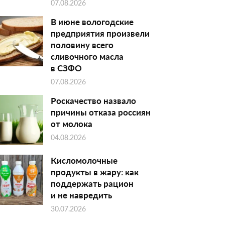
07.08.2026
В июне вологодские
предприятия произвели
половину всего
сливочного масла
в СЗФО
07.08.2026
Роскачество назвало
причины отказа россиян
от молока
04.08.2026
Кисломолочные
продукты в жару: как
поддержать рацион
и не навредить
30.07.2026