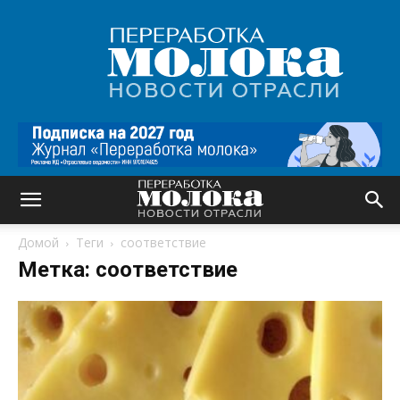
Переработка
молока
|
Новости
отрасли
Домой
Теги
соответствие
Метка: соответствие