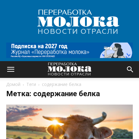
Переработка
молока
|
Новости
отрасли
Домой
Теги
содержание белка
Метка: содержание белка