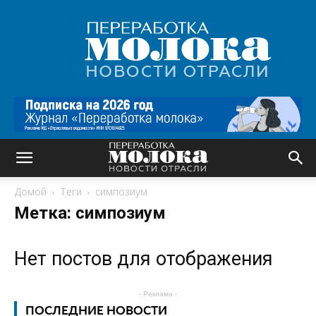
Переработка
молока
|
Новости
отрасли
Домой
Теги
симпозиум
Метка: симпозиум
Нет постов для отображения
- Реклама -
ПОСЛЕДНИЕ НОВОСТИ