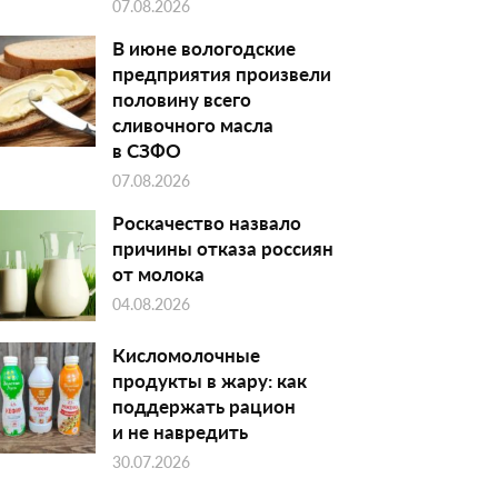
07.08.2026
В июне вологодские
предприятия произвели
половину всего
сливочного масла
в СЗФО
07.08.2026
Роскачество назвало
причины отказа россиян
от молока
04.08.2026
Кисломолочные
продукты в жару: как
поддержать рацион
и не навредить
30.07.2026