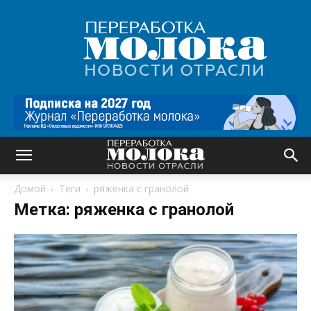
Переработка
молока
|
Новости
отрасли
Домой
Теги
ряженка с гранолой
Метка: ряженка с гранолой