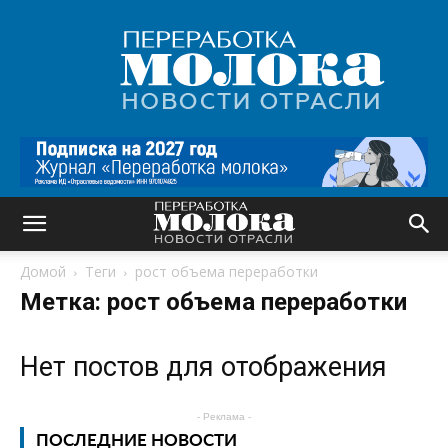
Переработка
молока
|
Новости
отрасли
Домой
Теги
рост объема переработки
Метка: рост объема переработки
Нет постов для отображения
- Реклама -
ПОСЛЕДНИЕ НОВОСТИ