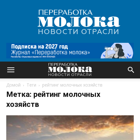
Переработка
молока
|
Новости
отрасли
Домой
Теги
рейтинг молочных хозяйств
Метка: рейтинг молочных
хозяйств