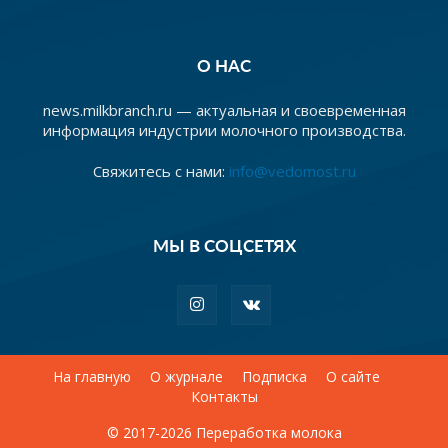
О НАС
news.milkbranch.ru — актуальная и своевременная
информация индустрии молочного производства.
Свяжитесь с нами:
info@vedomost.ru
МЫ В СОЦСЕТЯХ
На главную
О журнале
Подписка
О сайте
Контакты
© 2017-2026 Переработка молока