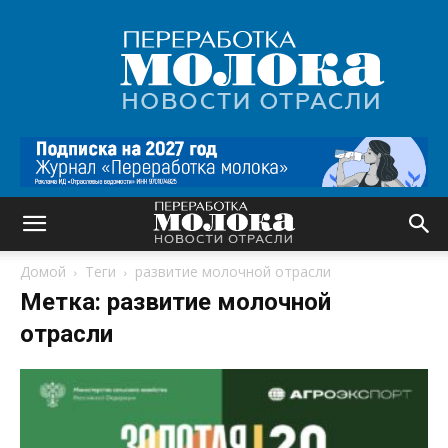
Переработка
молока
|
Новости
отрасли
Домой
Теги
развитие молочной отрасли
Метка: развитие молочной
отрасли