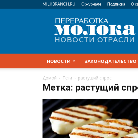
MILKBRANCH.RU
О журнале
Подписка
О с
Переработка
молока
|
Новости
отрасли
НОВОСТИ
ЗАКОНОДАТЕЛЬСТВО
Домой
Теги
растущий спрос
Метка: растущий спр