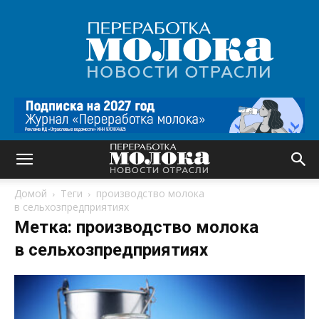
Переработка
молока
|
Новости
отрасли
Домой
Теги
производство молока
в сельхозпредприятиях
Метка: производство молока
в сельхозпредприятиях