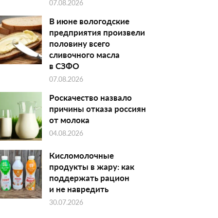
07.08.2026
В июне вологодские
предприятия произвели
половину всего
сливочного масла
в СЗФО
07.08.2026
Роскачество назвало
причины отказа россиян
от молока
04.08.2026
Кисломолочные
продукты в жару: как
поддержать рацион
и не навредить
30.07.2026