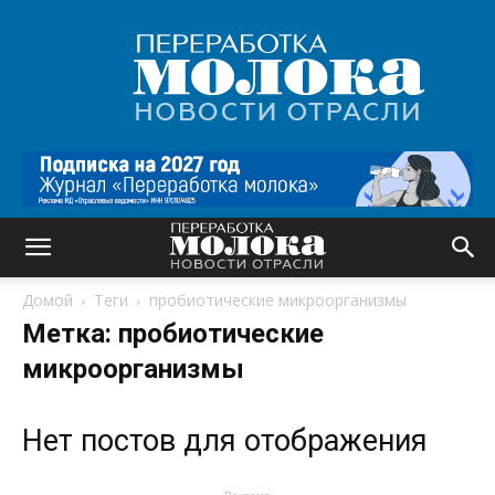
Переработка
молока
|
Новости
отрасли
Домой
Теги
пробиотические микроорганизмы
Метка: пробиотические
микроорганизмы
Нет постов для отображения