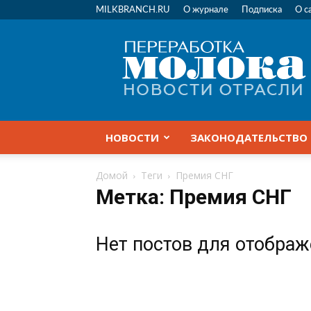
MILKBRANCH.RU
О журнале
Подписка
О с
Переработка
молока
|
Новости
отрасли
НОВОСТИ
ЗАКОНОДАТЕЛЬСТВО
Домой
Теги
Премия СНГ
Метка: Премия СНГ
Нет постов для отобра