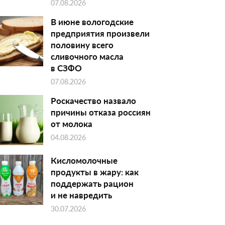
07.08.2026
В июне вологодские
предприятия произвели
половину всего
сливочного масла
в СЗФО
07.08.2026
Роскачество назвало
причины отказа россиян
от молока
04.08.2026
Кисломолочные
продукты в жару: как
поддержать рацион
и не навредить
30.07.2026