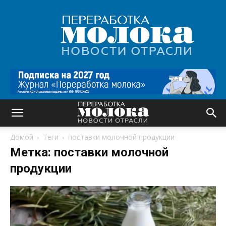
Переработка
молока
|
Новости
отрасли
Домой
Теги
поставки молочной продукции
Метка: поставки молочной
продукции