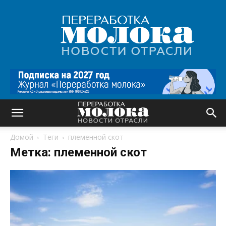
Переработка
молока
|
Новости
отрасли
Домой
Теги
племенной скот
Метка: племенной скот