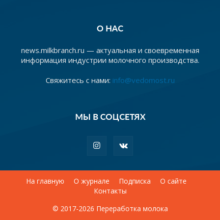
О НАС
news.milkbranch.ru — актуальная и своевременная
информация индустрии молочного производства.
Свяжитесь с нами:
info@vedomost.ru
МЫ В СОЦСЕТЯХ
На главную
О журнале
Подписка
О сайте
Контакты
© 2017-2026 Переработка молока