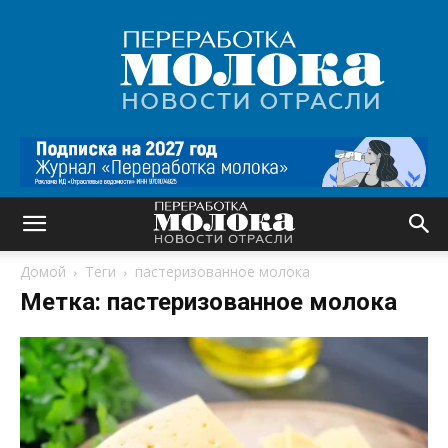
Переработка
молока
|
Новости
отрасли
Домой
Теги
пастеризованное молока
Метка: пастеризованное молока