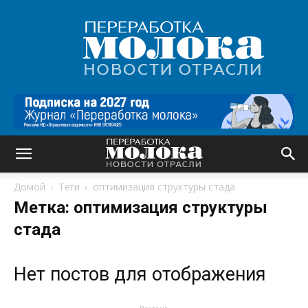
Переработка
молока
|
Новости
отрасли
Домой
Теги
оптимизация структуры стада
Метка: оптимизация структуры
стада
Нет постов для отображения