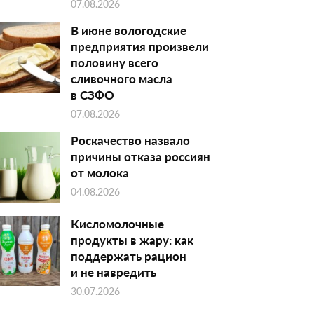
07.08.2026
В июне вологодские
предприятия произвели
половину всего
сливочного масла
в СЗФО
07.08.2026
Роскачество назвало
причины отказа россиян
от молока
04.08.2026
Кисломолочные
продукты в жару: как
поддержать рацион
и не навредить
30.07.2026