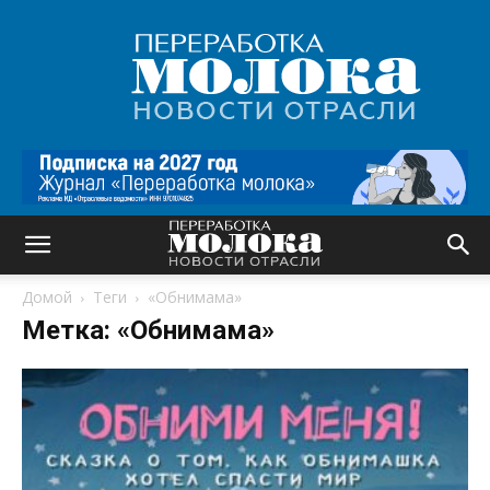
Переработка
молока
|
Новости
отрасли
Домой
Теги
«Обнимама»
Метка: «Обнимама»