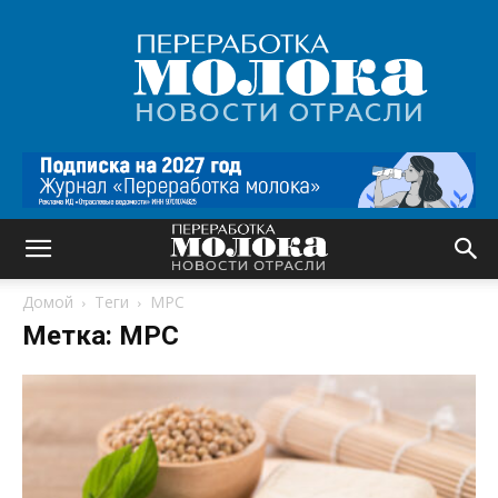
Переработка
молока
|
Новости
отрасли
Домой
Теги
МРС
Метка: МРС