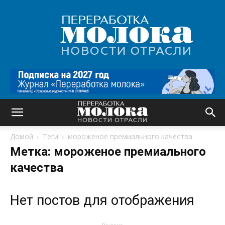
Переработка
молока
|
Новости
отрасли
Домой
Теги
мороженое премиального качества
Метка: мороженое премиального
качества
Нет постов для отображения