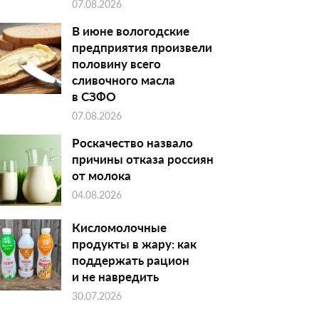
07.08.2026
В июне вологодские
предприятия произвели
половину всего
сливочного масла
в СЗФО
07.08.2026
Роскачество назвало
причины отказа россиян
от молока
04.08.2026
Кисломолочные
продукты в жару: как
поддержать рацион
и не навредить
30.07.2026