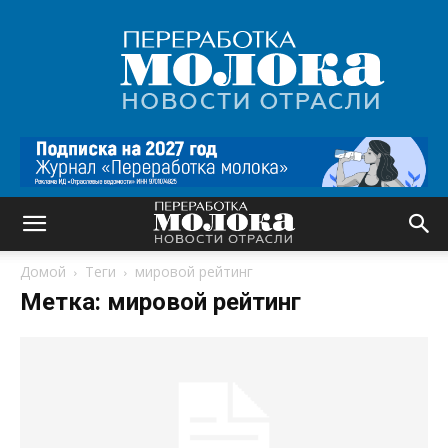
Переработка
молока
|
Новости
отрасли
Домой
Теги
мировой рейтинг
Метка: мировой рейтинг