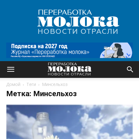
Переработка
молока
|
Новости
отрасли
Домой
Теги
Минсельхоз
Метка: Минсельхоз